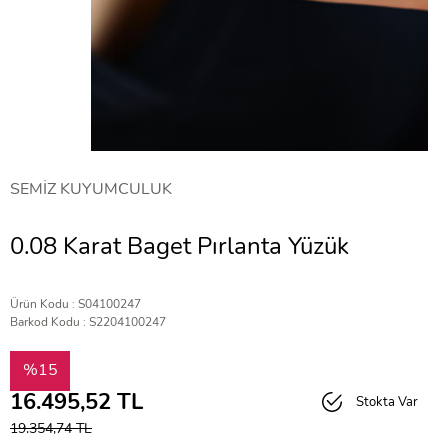
SEMİZ KUYUMCULUK
0.08 Karat Baget Pırlanta Yüzük
Ürün Kodu : S04100247
Barkod Kodu : S2204100247
%15
16.495,52
TL
Stokta Var
19.354,74
TL