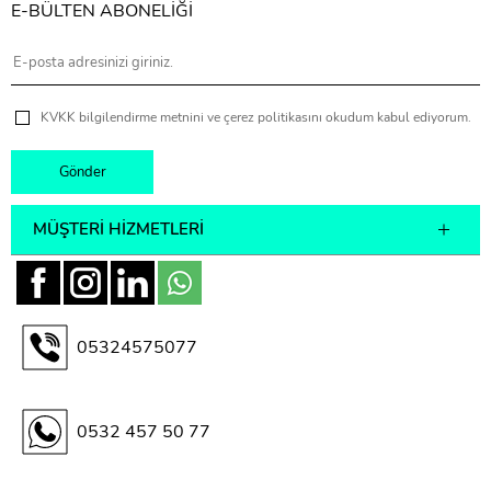
E-BÜLTEN ABONELİĞİ
KVKK bilgilendirme metnini ve çerez politikasını okudum kabul ediyorum.
MÜŞTERI HIZMETLERI
05324575077
0532 457 50 77