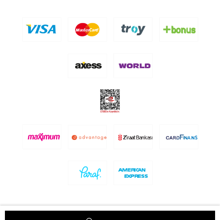
© www.semizkuyumculuk.com | Tüm Hakları Saklıdır.