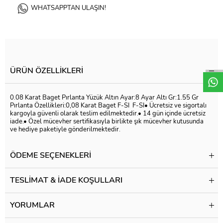
WHATSAPPTAN ULAŞIN!
W
h
t
a
p
p
D
e
s
e
H
a
t
t
ÜRÜN ÖZELLIKLERI
0.08 Karat Baget Pırlanta Yüzük Altın Ayar:8 Ayar Altı Gr:1.55 Gr
Pırlanta Özellikleri:0,08 Karat Baget F-SI F-SI• Ücretsiz ve sigortalı
kargoyla güvenli olarak teslim edilmektedir.• 14 gün içinde ücretsiz
iade.• Özel mücevher sertifikasıyla birlikte şık mücevher kutusunda
ve hediye paketiyle gönderilmektedir.
ÖDEME SEÇENEKLERI
TESLIMAT & İADE KOŞULLARI
YORUMLAR