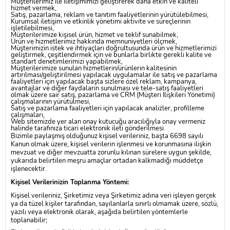
Müşterilerimiz ile iletişimimizi geliştirerek daha etkin ve kaliteli
hizmet vermek,
Satış, pazarlama, reklam ve tanıtım faaliyetlerinin yürütülebilmesi,
Kurumsal iletişim ve etkinlik yönetimi aktivite ve süreçlerinin
işletilebilmesi,
Müşterilerimize kişisel ürün, hizmet ve teklif sunabilmek,
Ürün ve hizmetlerimiz hakkında memnuniyetleri ölçmek,
Müşterimizin istek ve ihtiyaçları doğrultusunda ürün ve hizmetlerimizi
geliştirmek, çeşitlendirmek için ve bunlarla birlikte gerekli kalite ve
standart denetimlerimizi yapabilmek,
Müşterilerimize sunulan hizmetlerin/ürünlerin kalitesinin
artırılması/geliştirilmesi yapılacak uygulamalar ile satış ve pazarlama
faaliyetleri için yapılacak başta sizlere özel reklam, kampanya,
avantajlar ve diğer faydaların sunulması ve tele-satış faaliyetleri
olmak üzere sair satış, pazarlama ve CRM (Müşteri İlişkileri Yönetimi)
çalışmalarının yürütülmesi,
Satış ve pazarlama faaliyetleri için yapılacak analizler, profilleme
çalışmaları,
Web sitemizde yer alan onay kutucuğu aracılığıyla onay vermeniz
halinde tarafınıza ticari elektronik ileti gönderilmesi.
Bizimle paylaşmış olduğunuz kişisel verileriniz, başta 6698 sayılı
Kanun olmak üzere, kişisel verilerin işlenmesi ve korunmasına ilişkin
mevzuat ve diğer mevzuatta zorunlu kılınan sürelere uygun şekilde,
yukarıda belirtilen meşru amaçlar ortadan kalkmadığı müddetçe
işlenecektir.
Kişisel Verilerinizin Toplanma Yöntemi:
Kişisel verileriniz, Şirketimiz veya Şirketimiz adına veri işleyen gerçek
ya da tüzel kişiler tarafından, sayılanlarla sınırlı olmamak üzere, sözlü,
yazılı veya elektronik olarak, aşağıda belirtilen yöntemlerle
toplanabilir;