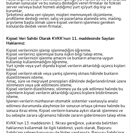
bulunan sunucular ve bu sunucu desteğini veren firmalar ile fiziksel
server ve/veya bulut hizmeti aldığımız yurt içi/yurt dışı kişi ve
kurumlar,
Şirketimiz adına veri işleyen, müşteri memnuniyeti ölçümleme,
profilleme desteği veren, satış ve pazarlama alanında sms, mailing,
arşivleme başta olmak üzere kişisel verilerin işlenmesi gereken
konularda destek veren firmalar,
Kişisel Veri Sahibi Olarak KVKK’nun 11. maddesinde Sayılan
Haklarınız:
Kişisel verilerinizin işlenip işlenmediğini öğrenme,
Kişisel verileriniz işlenmişse buna ilişkin bilgi talep etme,
Kişisel verilerinizin işlenme amacını ve bunların amacına uygun
kullanılıp kullanılmadığını öğrenme,
Yurt içinde veya yurt dışında kişisel verilerin aktarıldığı üçüncü kişileri
bilme,
Kişisel verilerin eksik veya yanlış işlenmiş olması hâlinde bunların
düzeltilmesini isteme,
Amaç, süre ve meşruiyet prensipleri dâhilinde değerlendirilmek üzere
silinmesini veya yok edilmesini isteme,
Kişisel verilerin düzeltilmesi, silinmesi ya da yok edilmesi halinde bu
işlemlerin kişisel verilerin aktarıldığı üçüncü kişilere bildirilmesini
isteme,
İşlenen verilerin münhasıran otomatik sistemler vasıtasıyla analiz
edilmesi durumunda aleyhinize bir sonucun ortaya çıkması halinde bu
sonuca itiraz etme, Kişisel verilerin kanuna aykırı olarak işlenmesi ve
bu sebeple zarara uğramanız hâlinde zararın giderilmesini talep etme.
KVKK’nun 13. maddesinin 1. fıkrası gereğince, yukarıda belirtilen
haklarınızı kullanmak ile ilgili talebinizi, yazılı olarak, Başvuru
Sahibi’nin şahsen başvurusu ile Noter vasıtasıyla, Başvuru Sahibi’nce