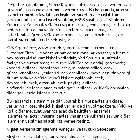
Değerli Müşterilerimiz,
Semiz Kuyumculuk
olarak, kişisel verilerinizin
güvenliği hususuna azami önem vermekteyiz. Bu kapsamda, ürün ve
hizmetlerimizden faydalanan kişiler ve şirketimiz ile ilişkili tüm
şahıslara ait her türlü kişisel verilerin, 6698 sayılı Kişisel Verilerin
Korunması Kanunu (KVKK)’na uygun olarak, işlenme amaçları, hukuki
nedenleri, toplanma yöntemleri, kimlere ve hangi amaçlarla
aktarılabileceği ve KVKK kapsamında size tanınan haklara ilişkin
olarak sizleri bilgilendirmek istiyoruz.
KVKK gereğince,
www.semizkuyumculuk.com
internet sitemiz
(“İnternet Sitesi”), mağazalarımız ve sair kanallar vasıtasıyla bizimle
paylaşmış olduğunuz kişisel verileriniz, Veri Sorumlusu sıfatıyla,
faaliyet ve hizmet amaçlarımız ve KVKK’da açıklandığı çerçevede;
kaydedilebilecek, depolanabilecek, muhafaza edilebilecek,
güncellenebilecek, yeniden düzenlenebilecek, mevzuatın izin verdiği
durumlarda ve ölçüde üçüncü kişilere açıklanabilecek,
devredilebilecek, aktarılabilecek, paylaşılabilecek,
sınıflandırılabilecek, anonim hale getirilebilecek ve KVKK’da sayılan
diğer şekillerde işlenebilecektir.
Bu kapsamda, sistemimize dâhil olarak bizimle paylaşılan kişisel
verilerinizin, özel nitelikli kişisel veriler de dâhil olmak üzere, KVKK ve
ilgili diğer mevzuat uyarınca aşağıda belirtilen kapsamda
işlenmesine, aktarılmasına, paylaşılmasına ve yukarıda sayılan diğer
işlemlerin yapılmasına açık rıza vermektesiniz.
Kişisel Verilerinizin İşlenme Amaçları ve Hukuki Sebepleri:
Müşterilerimizi daha iyi tanıyarak ihtiyaçlarını anlamak,