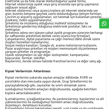
W
h
t
a
p
p
D
e
s
e
H
a
t
t
Elektronik ya da fiziki olarak doldurduğunuz üyelik formu,
İnternet sitelerimize üyelik veya giriş sırasında üye girişi yapmanızı
sağlayan sosyal ağlar,
İnternet sitelerimiz veya üçüncü kişilere ait internet sitelerinde yer
alan, bizimle iletişime geçmek üzere doldurduğunuz iletişim formları,
Çevirim içi alışveriş uygulamaları, sizi tanımak için kullanılan çerezler
(cookies), mobil uygulamalarımız,
Şirketimiz ile imzalamış olduğunuz muhtelif sözleşmeler ile
Şirketimize göndermiş olduğunuz elektronik postalar, faks ve
mektuplar,
Şirketimiz adına veri işleyen yahut üyelik programı sürecinin herhangi
bir safhasında şirketimize destek veren üçüncü kişi firma(lar),
Çalışanlarımız, dijital pazarlama ve çağrı merkezi dâhil olmak üzere
müşteri hizmetleri kanallarımız,
Sosyal medya kanalları, Google vb. arama motorlarının kullanımı,
Pazar araştırması şirketleri ve müşteri memnuniyeti ölçümlemeye
yarayan şirketler ve programlar,
Üyelik sözleşmeleri ve sair diğer sözleşmeler, kampanyalar,
başvurular, formlar, teklifler,
Bayilerimiz, ileride olması halinde franchise’larımız ve diğer satış ağı.
Kişisel Verilerinizin Aktarılması:
Kişisel verileriniz yukarıda sayılan amaçlar dâhilinde, KVKK ve
yürürlükte olan mevzuata uygun olarak, Grup Şirketlerimiz ile
paylaşılabileceği gibi, sayılanlar ile sınırlı olmamak üzere;
sunduğumuz hizmetin amaçları doğrultusunda, aşağıda belirtilen
kişilere aktarılabilecektir;
İş ortaklarımız, iş bağlantılarımız, ifa yardımcılarımız, bayilerimiz ve alt
yüklenicilerimiz ile sunduğumuz hizmetin amacı doğrultusunda,
düzenleyici, denetleyici kurumlar,
Kullandığımız bilişim teknolojileri gereği, yurt içinde ya da yurtdışında