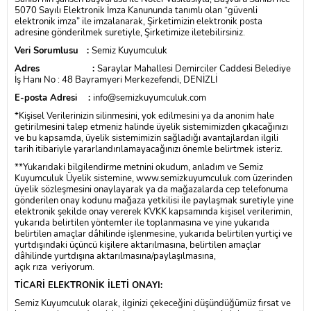
5070 Sayılı Elektronik İmza Kanununda tanımlı olan “güvenli
elektronik imza” ile imzalanarak, Şirketimizin elektronik posta
adresine gönderilmek suretiyle, Şirketimize iletebilirsiniz.
Veri Sorumlusu :
Semiz Kuyumculuk
Adres :
Saraylar Mahallesi Demirciler Caddesi Belediye
İş Hanı No : 48 Bayramyeri
Merkezefendi, DENİZLİ
E-posta Adresi :
info@semizkuyumculuk.com
*Kişisel Verilerinizin silinmesini, yok edilmesini ya da anonim hale
getirilmesini talep etmeniz halinde üyelik sistemimizden çıkacağınızı
ve bu kapsamda, üyelik sistemimizin sağladığı avantajlardan ilgili
tarih itibariyle yararlandırılamayacağınızı önemle belirtmek isteriz.
**Yukarıdaki bilgilendirme metnini okudum, anladım ve Semiz
Kuyumculuk Üyelik sistemine,
www.semizkuyumculuk.com
üzerinden
üyelik sözleşmesini onaylayarak ya da mağazalarda cep telefonuma
gönderilen onay kodunu mağaza yetkilisi ile paylaşmak suretiyle yine
elektronik şekilde onay vererek KVKK kapsamında kişisel verilerimin,
yukarıda belirtilen yöntemler ile toplanmasına ve yine yukarıda
belirtilen amaçlar dâhilinde işlenmesine, yukarıda belirtilen yurtiçi ve
yurtdışındaki üçüncü kişilere aktarılmasına, belirtilen amaçlar
dâhilinde yurtdışına aktarılmasına/paylaşılmasına,
açık rıza veriyorum.
TİCARİ ELEKTRONİK İLETİ ONAYI:
Semiz Kuyumculuk olarak, ilginizi çekeceğini düşündüğümüz fırsat ve