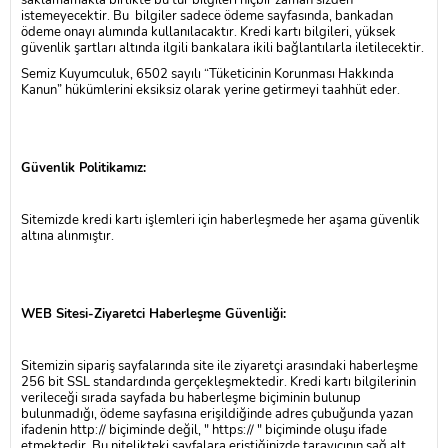
saklamamakla birlikte bu tür bilgileri hiçbir zaman sizden
istemeyecektir. Bu bilgiler sadece ödeme sayfasında, bankadan
ödeme onayı alımında kullanılacaktır. Kredi kartı bilgileri, yüksek
güvenlik şartları altında ilgili bankalara ikili bağlantılarla iletilecektir.
Semiz Kuyumculuk
, 6502 sayılı “Tüketicinin Korunması Hakkında
Kanun” hükümlerini eksiksiz olarak yerine getirmeyi taahhüt eder.
Güvenlik Politikamız:
Sitemizde kredi kartı işlemleri için haberleşmede her aşama güvenlik
altına alınmıştır.
WEB Sitesi-Ziyaretci Haberleşme Güvenliği:
Sitemizin sipariş sayfalarında site ile ziyaretçi arasındaki haberleşme
256 bit SSL standardında gerçekleşmektedir. Kredi kartı bilgilerinin
verileceği sırada sayfada bu haberleşme biçiminin bulunup
bulunmadığı, ödeme sayfasına erişildiğinde adres çubuğunda yazan
ifadenin http:// biçiminde değil, " https:// " biçiminde oluşu ifade
etmektedir. Bu nitelikteki sayfalara eriştiğinizde tarayıcının sağ alt