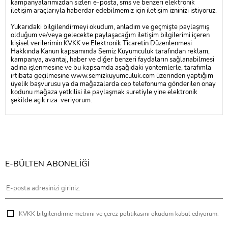
kampanyalarımızdan sizleri e-posta, sms ve benzeri elektronik
iletişim araçlarıyla haberdar edebilmemiz için iletişim izninizi istiyoruz.
Yukarıdaki bilgilendirmeyi okudum, anladım ve geçmişte paylaşmış
olduğum ve/veya gelecekte paylaşacağım iletişim bilgilerimi içeren
kişisel verilerimin KVKK ve Elektronik Ticaretin Düzenlenmesi
Hakkında Kanun kapsamında Semiz Kuyumculuk tarafından reklam,
kampanya, avantaj, haber ve diğer benzeri faydaların sağlanabilmesi
adına işlenmesine ve bu kapsamda aşağıdaki yöntemlerle, tarafımla
irtibata geçilmesine
www.semizkuyumculuk.com
üzerinden yaptığım
üyelik başvurusu ya da mağazalarda cep telefonuma gönderilen onay
kodunu mağaza yetkilisi ile paylaşmak suretiyle yine elektronik
şekilde açık rıza veriyorum.
E-BÜLTEN ABONELİĞİ
KVKK bilgilendirme metnini ve çerez politikasını okudum kabul ediyorum.