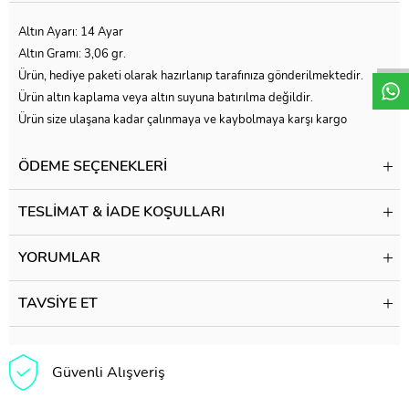
W
h
t
a
p
p
D
e
s
e
H
a
t
t
Altın Ayarı: 14 Ayar
Altın Gramı: 3,06 gr.
Ürün, hediye paketi olarak hazırlanıp tarafınıza gönderilmektedir.
Ürün altın kaplama veya altın suyuna batırılma değildir.
Ürün size ulaşana kadar çalınmaya ve kaybolmaya karşı kargo
firması tarafından sigortalıdır.
ÖDEME SEÇENEKLERI
TESLIMAT & İADE KOŞULLARI
YORUMLAR
TAVSIYE ET
Güvenli Alışveriş