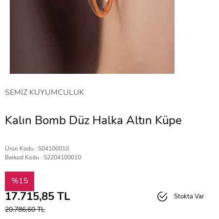
SEMİZ KUYUMCULUK
Kalın Bomb Düz Halka Altın Küpe
Ürün Kodu : S04100010
Barkod Kodu : S2204100010
%15
17.715,85
TL
Stokta Var
20.786,60
TL