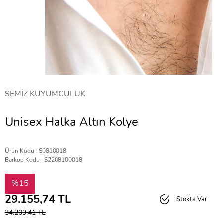
SEMİZ KUYUMCULUK
Unisex Halka Altın Kolye
Ürün Kodu : S0810018
Barkod Kodu : S2208100018
%15
29.155,74
TL
Stokta Var
34.209,41
TL