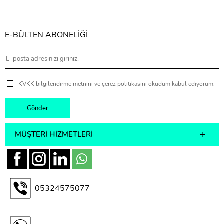
E-BÜLTEN ABONELİĞİ
KVKK bilgilendirme metnini ve çerez politikasını okudum kabul ediyorum.
MÜŞTERI HIZMETLERI
05324575077